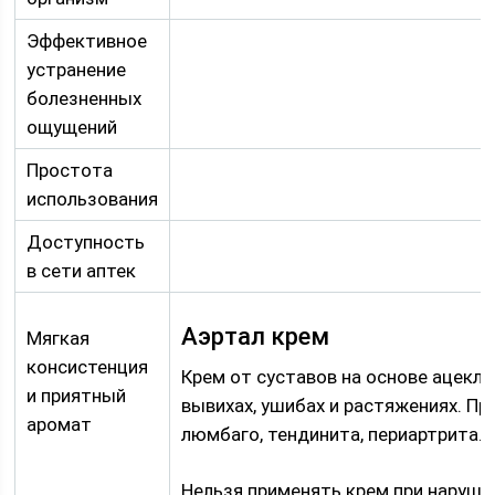
Эффективное
устранение
болезненных
ощущений
Простота
использования
Доступность
в сети аптек
Аэртал крем
Мягкая
консистенция
Крем от суставов на основе ацекло
и приятный
вывихах, ушибах и растяжениях. Пр
аромат
люмбаго, тендинита, периартрита.
Нельзя применять крем при наруше