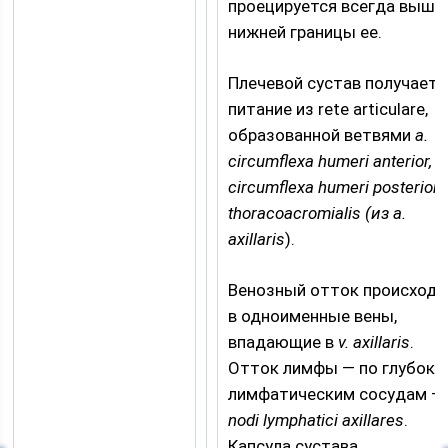
проецируется всегда выше
нижней границы ее.
Плечевой сустав получает
питание из rete articulare,
образованной ветвями
a.
circumflexa humeri anterior, a
circumflexa humeri posterior, 
thoracoacromialis (из a.
axillaris
).
Венозный отток происходи
в одноименные вены,
впадающие в
v. axillaris
.
Отток лимфы — по глубоки
лимфатическим сосудам —
nodi lymphatici axillares
.
Капсула сустава