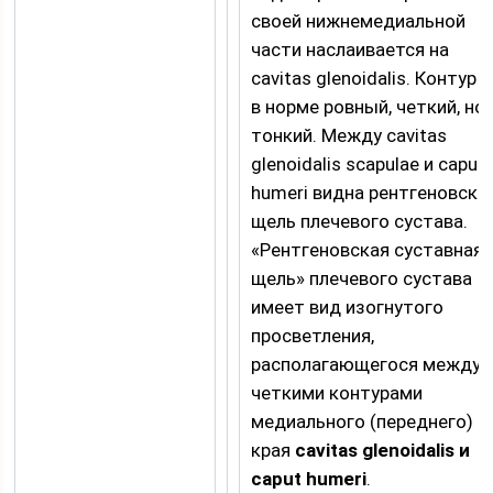
своей нижнемедиальной
части наслаивается на
cavitas glenoidalis. Контур е
в норме ровный, четкий, но
тонкий. Между cavitas
glenoidalis scapulae и caput
humeri видна рентгеновска
щель плечевого сустава.
«Рентгеновская суставная
щель» плечевого сустава
имеет вид изогнутого
просветления,
располагающегося между
четкими контурами
медиального (переднего)
края
cavitas glenoidalis и
caput humeri
.