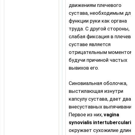
движениям плечевого
сустава, необходимым для
функции руки как органа
труда. С другой стороны,
слабая фиксация в плечево
суставе является
отрицательным моментом,
будучи причиной частых
вывихов его.
Синовиальная оболочка,
выстилающая изнутри
капсулу сустава, дает два
внесуставных выпячивания
Первое из них,
vagina
synovialis intertubercularis
,
окружает сухожилие длинн