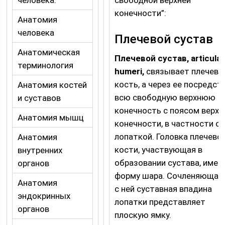
конечности”:
Анатомия
человека
Плечевой сустав
Анатомическая
Плечевой сустав, articulat
терминология
humeri,
связывает плечеву
кость, а через ее посредст
Анатомия костей
всю свободную верхнюю
и суставов
конечность с поясом верхн
Анатомия мышц
конечности, в частности с
лопаткой. Головка плечево
Анатомия
кости, участвующая в
внутренних
образовании сустава, имее
органов
форму шара. Сочленяющая
Анатомия
с ней суставная впадина
эндокринных
лопатки представляет
органов
плоскую ямку.