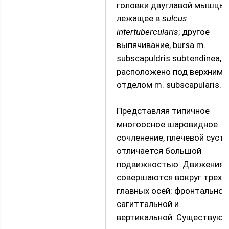
головки двуглавой мышцы,
лежащее в
sulcus
intertubercularis
; другое
выпячивание, bursa m.
subscapuldris subtendinea,
расположено под верхним
отделом m. subscapularis.
Представляя типичное
многоосное шаровидное
сочленение, плечевой суст
отличается большой
подвижностью. Движения
совершаются вокруг трех
главных осей: фронтальной
сагиттальной и
вертикальной. Существуют