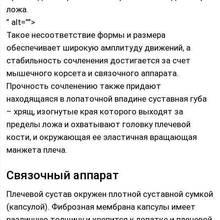
ложа.
” alt=””>
Такое несоответствие формы и размера
обеспечивает широкую амплитуду движений, а
стабильность сочленения достигается за счет
мышечного корсета и связочного аппарата.
Прочность сочленению также придают
находящаяся в лопаточной впадине суставная губа
– хрящ, изогнутые края которого выходят за
пределы ложа и охватывают головку плечевой
кости, и окружающая ее эластичная вращающая
манжета плеча.
Связочный аппарат
Плечевой сустав окружен плотной суставной сумкой
(капсулой). Фиброзная мембрана капсулы имеет
различную толщину и крепится к лопатке и плечевой