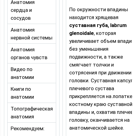
Анатомия
По окружности впадины
сердца и
находится хрящевая
сосудов
суставная губа, labrum
Анатомия
glenoidale
, которая
нервной системы
увеличивает объем впадин
без уменьшения
Анатомия
подвижности, а также
органов чувств
смягчает толчки и
Видео по
сотрясения при движении
анатомии
головки. Суставная капсул
плечевого сустава
Книги по
прикрепляется на лопатке 
анатомии
костному краю суставной
Топографическая
впадины и, охватив плечев
анатомия
головку, оканчивается на
анатомической шейке.
Рекомендуем: