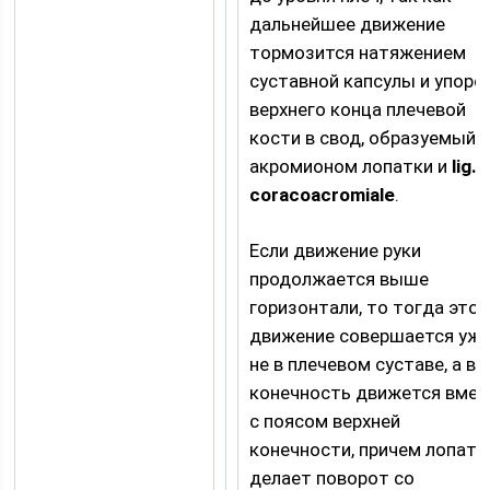
дальнейшее движение
тормозится натяжением
суставной капсулы и упоро
верхнего конца плечевой
кости в свод, образуемый
акромионом лопатки и
lig.
coracoacromiale
.
Если движение руки
продолжается выше
горизонтали, то тогда это
движение совершается уж
не в плечевом суставе, а вс
конечность движется вмес
с поясом верхней
конечности, причем лопатк
делает поворот со