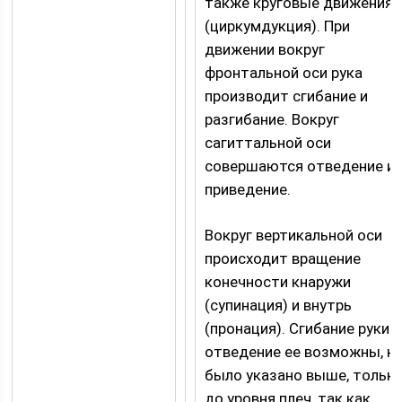
также круговые движения
(циркумдукция). При
движении вокруг
фронтальной оси рука
производит сгибание и
разгибание. Вокруг
сагиттальной оси
совершаются отведение и
приведение.
Вокруг вертикальной оси
происходит вращение
конечности кнаружи
(супинация) и внутрь
(пронация). Сгибание руки и
отведение ее возможны, к
было указано выше, тольк
до уровня плеч, так как