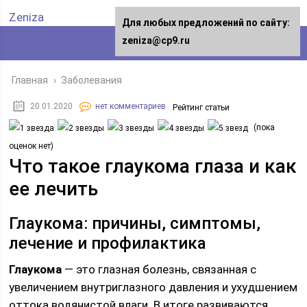
Zeniza
Для любых предложений по сайту:
zeniza@cp9.ru
Главная
›
Заболевания
20.01.2020
нет комментариев
Рейтинг статьи
(пока
оценок нет)
Что такое глаукома глаза и как
ее лечить
Глаукома: причины, симптомы,
лечение и профилактика
Глаукома
— это глазная болезнь, связанная с
увеличением внутриглазного давления и ухудшением
оттока водянистой влаги. В итоге развиваются