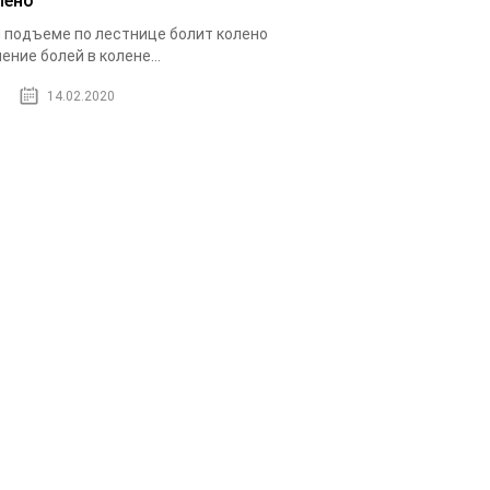
лено
 подъеме по лестнице болит колено
ение болей в колене...
14.02.2020