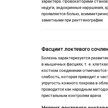
характера. Провокаторами станов
недуги, эндокринные нарушения, х
проявляется болью, асимметричн
заметными при рентгенографии.
Фасциит локтевого сочле
Болезнь характеризуется развити
в мышечных фасциях, т. е. клетка
костном соединении отмечаются 
слабость, которая приводит к ча
упругость кожного покрова в обл
проводится как народным методом
пристальным контролем врача.
Неврит локтевого сустава