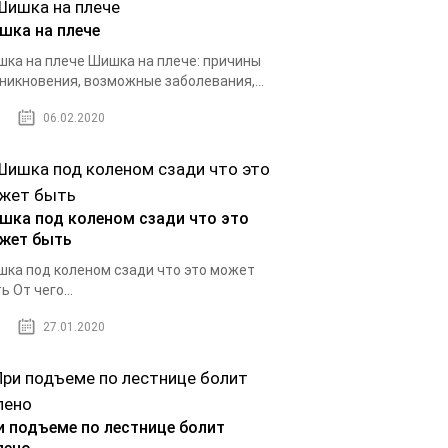
шка на плече
ка на плече Шишка на плече: причины
никновения, возможные заболевания,...
06.02.2020
шка под коленом сзади что это
жет быть
ка под коленом сзади что это может
ь От чего...
27.01.2020
и подъеме по лестнице болит