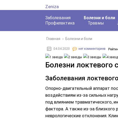
Zeniza
Заболевания
Болезни и боли
Профилактика
Травмы
Главная
›
Болезни и боли
04.04.2020
нет комментариев
Рейтин
Болезни локтевого 
Заболевания локтевого
Опорно-двигательный аппарат по
воздействиям из-за сильных нагр
под влиянием травматического, и
фактора. А также из-за близкого
неврологические отклонения. Кли