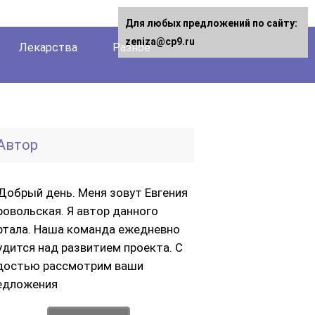
Для любых предложений по сайту:
zeniza@cp9.ru
Лекарства
Разное
Автор
Добрый день. Меня зовут Евгения
ровольская. Я автор данного
ртала. Наша команда ежедневно
удится над развитием проекта. С
достью рассмотрим ваши
едложения