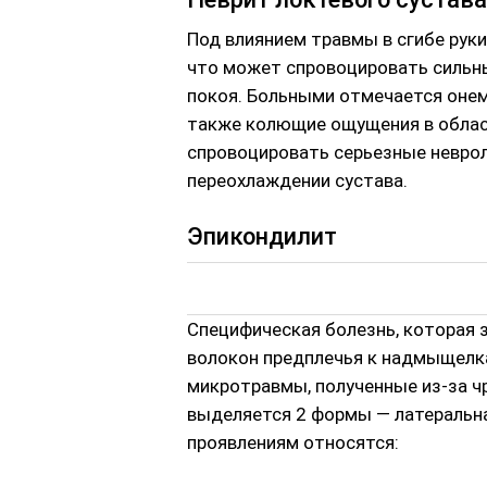
Под влиянием травмы в сгибе рук
что может спровоцировать сильн
покоя. Больными отмечается онем
также колющие ощущения в област
спровоцировать серьезные неврол
переохлаждении сустава.
Эпикондилит
Специфическая болезнь, которая 
волокон предплечья к надмыщелк
микротравмы, полученные из-за ч
выделяется 2 формы — латеральна
проявлениям относятся: