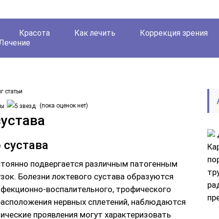
Красота
Как лечить
Коррекция зрения
Лечение
г статьи
(пока оценок нет)
сустава
 сустава
Ка
по
стоянно подвергается различным патогенным
тр
узок. Болезни локтевого сустава образуются
ра
нфекционно-воспалительного, трофического
пр
 расположения нервных сплетений, наблюдаются
нические проявления могут характеризовать