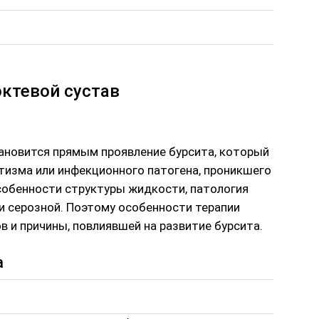
октевой сустав
ановится прямым проявление бурсита, который
тизма или инфекционного патогена, проникшего
собенности структуры жидкости, патология
 и серозной. Поэтому особенности терапии
в и причины, повлиявшей на развитие бурсита.
а