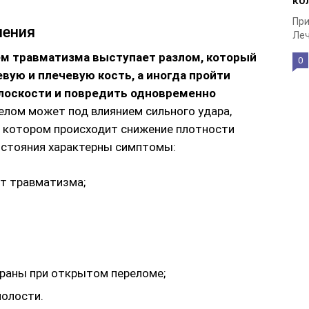
ко
При
нения
Леч
 травматизма выступает разлом, который
0
вую и плечевую кость, а иногда пройти
лоскости и повредить одновременно
елом может под влиянием сильного удара,
ри котором происходит снижение плотности
остояния характерны симптомы:
нт травматизма;
 раны при открытом переломе;
полости.