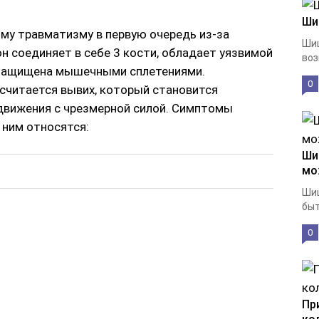
Ши
му травматизму в первую очередь из-за
Шиш
н соединяет в себе 3 кости, обладает уязвимой
воз
 защищена мышечными сплетениями.
0
считается вывих, который становится
движения с чрезмерной силой. Симптомы
 ним относятся:
Ши
мо
Шиш
быт
0
Пр