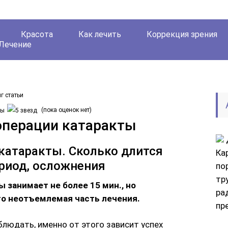
Красота
Как лечить
Коррекция зрения
Лечение
г статьи
(пока оценок нет)
операции катаракты
катаракты. Сколько длится
Ка
риод, осложнения
по
тр
 занимает не более 15 мин., но
ра
о неотъемлемая часть лечения.
пр
людать, именно от этого зависит успех