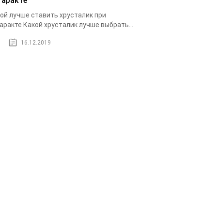
таракте
ой лучше ставить хрусталик при
аракте Какой хрусталик лучше выбрать...
16.12.2019