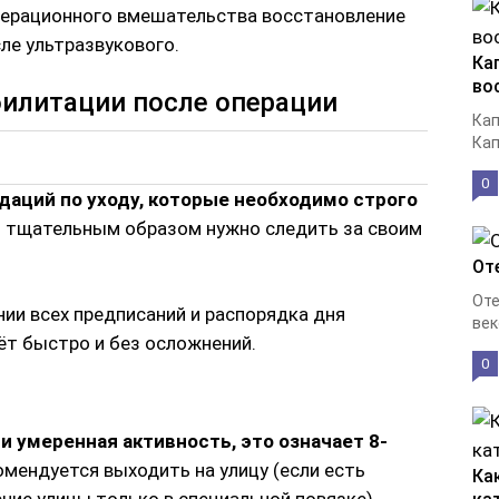
перационного вмешательства восстановление
сле ультразвукового.
Ка
во
билитации после операции
Кап
Кап
0
аций по уходу, которые необходимо строго
о тщательным образом нужно следить за своим
От
Оте
ии всех предписаний и распорядка дня
век
т быстро и без осложнений.
0
 умеренная активность, это означает 8-
омендуется выходить на улицу (если есть
Ка
ие улицы только в специальной повязке).