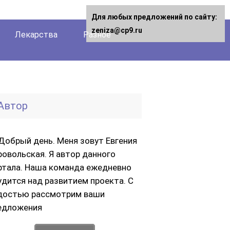
Для любых предложений по сайту:
zeniza@cp9.ru
Лекарства
Разное
Автор
Добрый день. Меня зовут Евгения
ровольская. Я автор данного
ртала. Наша команда ежедневно
удится над развитием проекта. С
достью рассмотрим ваши
едложения